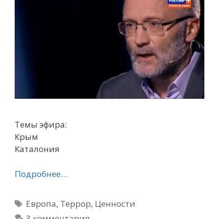
Темы эфира:
Крым
Каталония
Подробнее…
Метки
Европа
,
Террор
,
Ценности
3 комментария