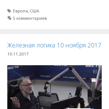
Метки
Европа
,
США
5 комментариев
Железная логика 10 ноября 2017
10.11.2017