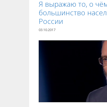
Я выражаю то, о чё
большинство насе
России
03.10.2017