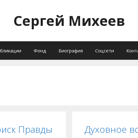
Сергей Михеев
бликации
Фонд
Биография
Соцсети
Конт
оиск Правды
Духовное во