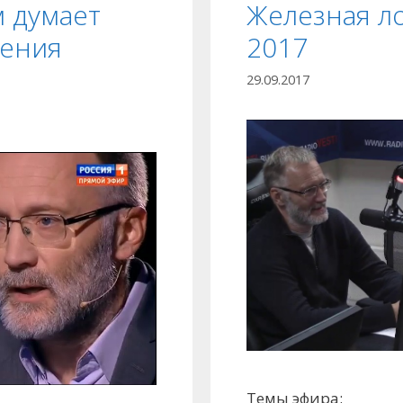
м думает
Железная ло
ления
2017
29.09.2017
Темы эфира: