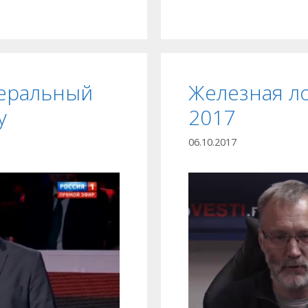
беральный
Железная ло
у
2017
06.10.2017