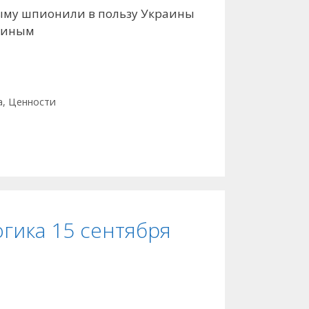
рыму шпионили в пользу Украины
ытиным
а
,
Ценности
гика 15 сентября