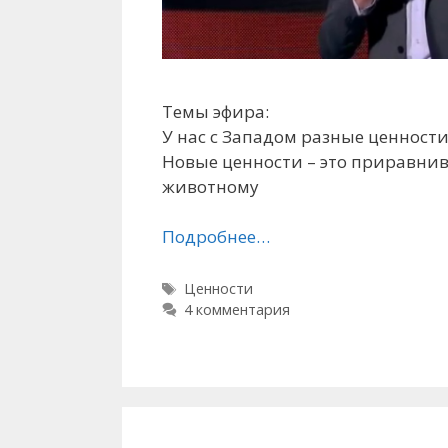
Темы эфира:
У нас с Западом разные ценност
Новые ценности – это приравнив
животному
Подробнее…
Метки
Ценности
4 комментария