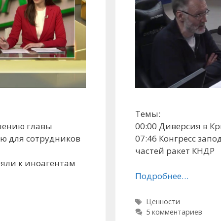
Темы:
шению главы
00:00 Диверсия в К
ю для сотрудников
07:46 Конгресс запо
частей ракет КНДР
яли к иноагентам
Подробнее…
Метки
Ценности
5 комментариев