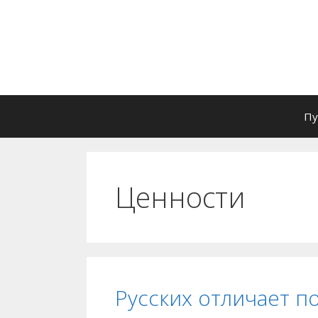
Перейти
к
содержимому
Пу
Ценности
Русских отличает п