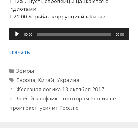
1:12:57 Пусть европейцы цацкаются с
идиотами
1:21:00 Борьба с коррупцией в Китае
Аудиоплеер
00:00
00:00
скачать
Рубрики
Эфиры
Метки
Европа
,
Китай
,
Украина
Железная логика 13 октября 2017
Любой конфликт, в котором Россия не
проиграет, усилит Россию