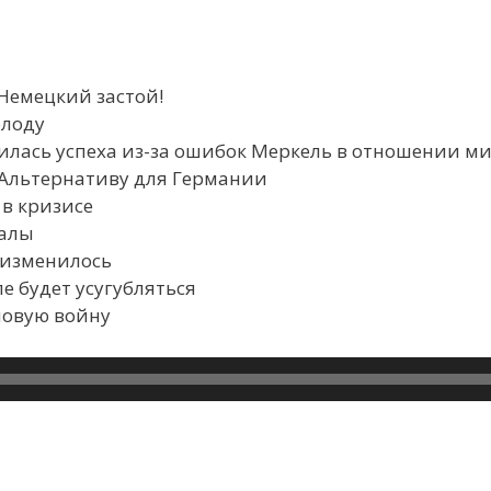
 Немецкий застой!
олоду
илась успеха из-за ошибок Меркель в отношении м
 Альтернативу для Германии
в кризисе
ралы
 изменилось
 будет усугубляться
новую войну