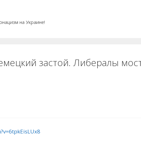
еонацизм на Украине!
емецкий застой. Либералы мос
h?v=6tpkEisLUx8