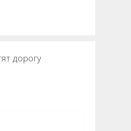
увеличить
или
уменьшить
громкость.
тят дорогу