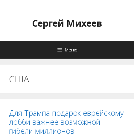
Перейти
к
содержимому
Сергей Михеев
Меню
США
Для Трампа подарок еврейскому
лобби важнее возможной
гибели миллионов