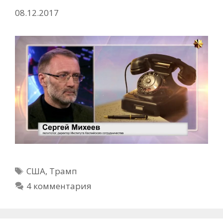
08.12.2017
Метки
США
,
Трамп
4 комментария