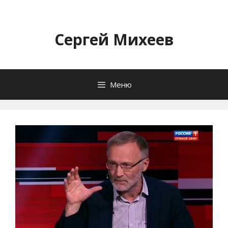
Перейти
к
содержимому
Сергей Михеев
Меню