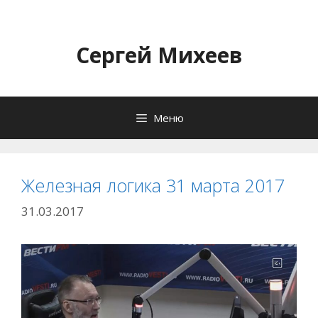
Перейти
к
содержимому
Сергей Михеев
Меню
Железная логика 31 марта 2017
31.03.2017