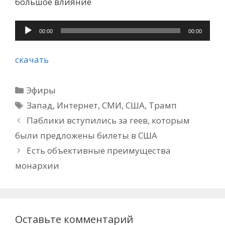
большое влияние
Аудиоплеер
00:00
00:00
скачать
Рубрики
Эфиры
Метки
Запад
,
Интернет
,
СМИ
,
США
,
Трамп
Паблики вступились за геев, которым
были предложены билеты в США
Есть объективные преимущества
монархии
Оставьте комментарий