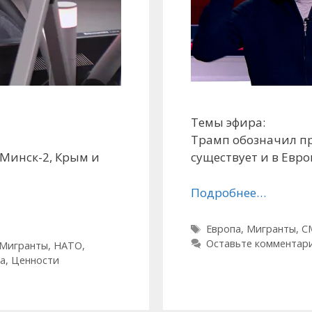
Темы эфира:
Трамп обозначил п
 Минск-2, Крым и
существует и в Евро
Подробнее…
Метки
Европа
,
Мигранты
,
С
Оставьте комментар
Мигранты
,
НАТО
,
а
,
Ценности