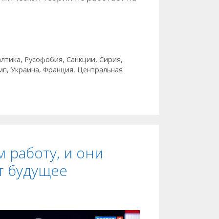
лтика
,
Русофобия
,
Санкции
,
Сирия
,
мп
,
Украина
,
Франция
,
Центральная
 работу, и они
т будущее