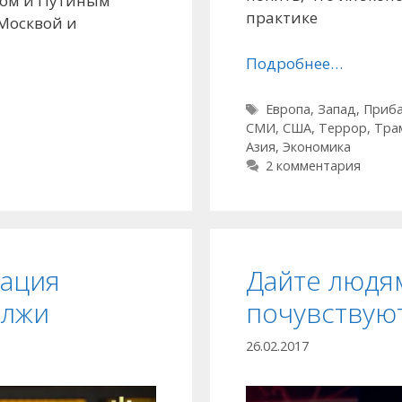
пом и Путиным
практике
Москвой и
Подробнее…
Метки
Европа
,
Запад
,
Приба
СМИ
,
США
,
Террор
,
Тра
Азия
,
Экономика
2 комментария
зация
Дайте людям
 лжи
почувствую
26.02.2017