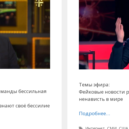
Темы эфира:
команды бессильная
Фейковые новости 
ненависть в мире
знают своё бессилие
Подробнее…
Метки
Интернет
,
СМИ
,
США