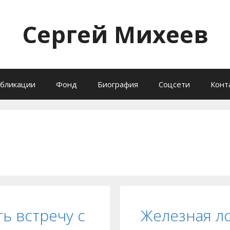
Сергей Михеев
бликации
Фонд
Биография
Соцсети
Конт
ь встречу с
Железная ло