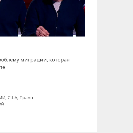
роблему миграции, которая
пе
МИ
,
США
,
Трамп
ий