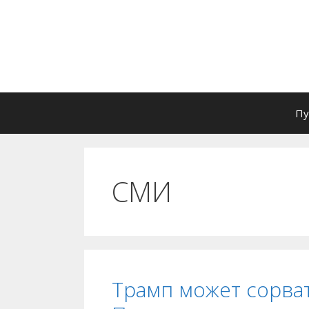
Перейти
к
содержимому
Пу
СМИ
Трамп может сорват