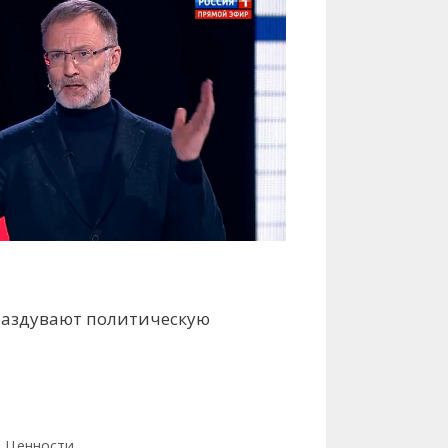
раздувают политическую
,
Ценности