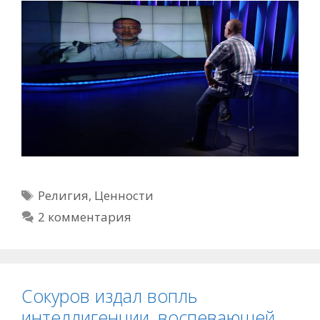
Метки
Религия
,
Ценности
2 комментария
Сокуров издал вопль
интеллигенции, воспевающей