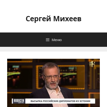
Перейти
к
содержимому
Сергей Михеев
Меню