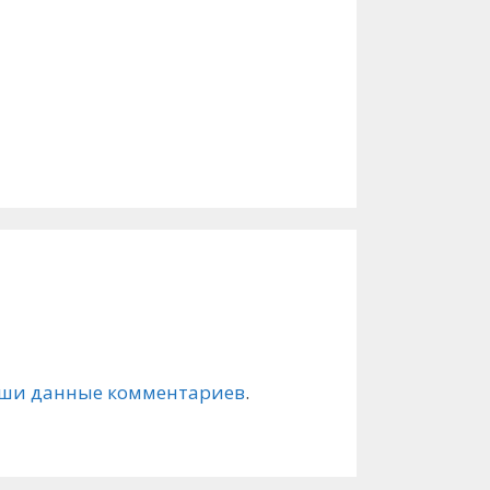
вверх/
вниз,
чтобы
увеличить
или
уменьшить
громкость.
ваши данные комментариев
.