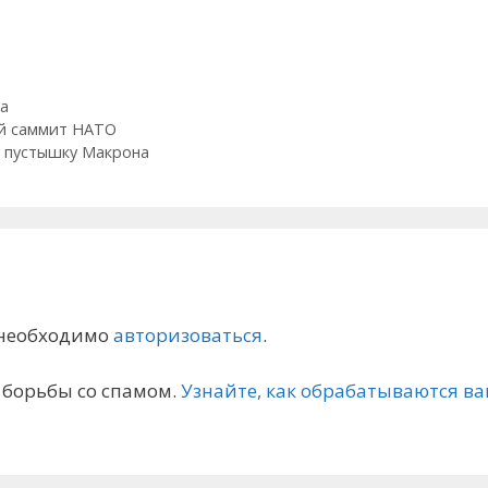
а
ой саммит НАТО
ь пустышку Макрона
 необходимо
авторизоваться
.
я борьбы со спамом.
Узнайте, как обрабатываются 