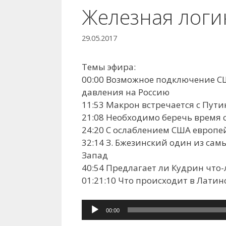
Железная логи
29.05.2017
Темы эфира:
00:00 Возможное подключение С
давления на Россию
11:53 Макрон встречается с Пут
21:08 Необходимо беречь время 
24:20 С ослаблением США европе
32:14 З. Бжезинский один из са
Запад
40:54 Предлагает ли Кудрин что-
01:21:10 Что происходит в Лати
Аудиоплеер
00:00