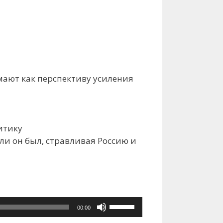
ают как перспективу усиления
итику
ли он был, стравливая Россию и
Используйте
00:00
клавиши