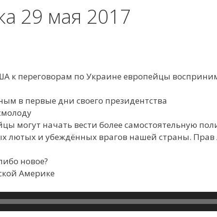
ка 29 мая 2017
ША к переговорам по Украине европейцы восприним
иным в первые дни своего президентства
смолоду
йцы могут начать вести более самостоятельную пол
мых лютых и убеждённых врагов нашей страны. Прав 
либо новое?
нской Америке