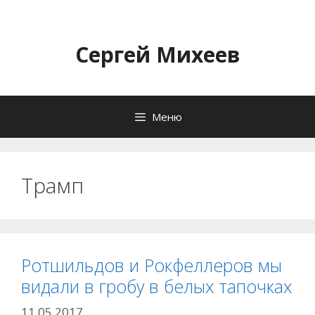
Перейти
к
содержимому
Сергей Михеев
Меню
Трамп
Ротшильдов и Рокфеллеров мы
видали в гробу в белых тапочках
11.05.2017