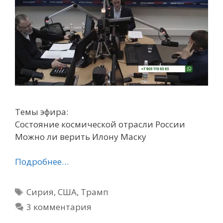
Темы эфира:
Состояние космической отрасли России
Можно ли верить Илону Маску
Подробнее…
Метки
Сирия
,
США
,
Трамп
3 комментария