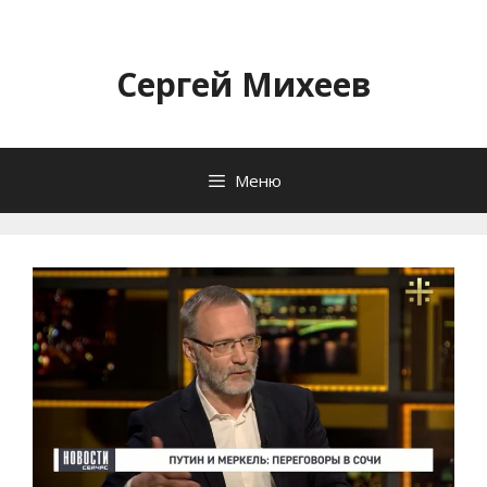
Перейти
к
содержимому
Сергей Михеев
Меню