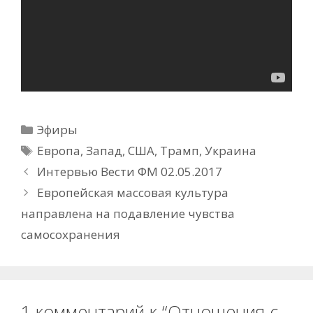
Рубрики
Эфиры
Метки
Европа
,
Запад
,
США
,
Трамп
,
Украина
Интервью Вести ФМ 02.05.2017
Европейская массовая культура
направлена на подавление чувства
самосохранения
1 комментарий к “Отношения с