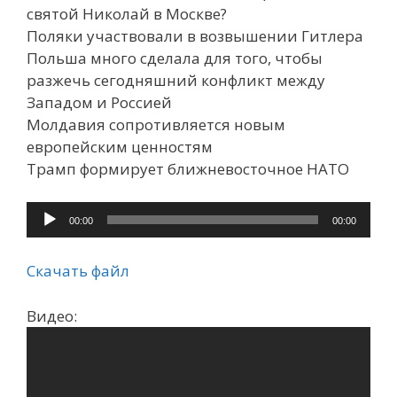
святой Николай в Москве?
Поляки участвовали в возвышении Гитлера
Польша много сделала для того, чтобы
разжечь сегодняшний конфликт между
Западом и Россией
Молдавия сопротивляется новым
европейским ценностям
Трамп формирует ближневосточное НАТО
Аудиоплеер
00:00
00:00
Скачать файл
Видео: