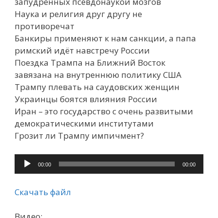
запудренных псевдонаукой мозгов
Наука и религия друг другу не
противоречат
Банкиры применяют к нам санкции, а папа
римский идёт навстречу России
Поездка Трампа на Ближний Восток
завязана на внутреннюю политику США
Трампу плевать на саудовских женщин
Украинцы боятся влияния России
Иран – это государство с очень развитыми
демократическими институтами
Грозит ли Трампу импичмент?
Аудиоплеер
00:00
00:00
Скачать файл
Видео: