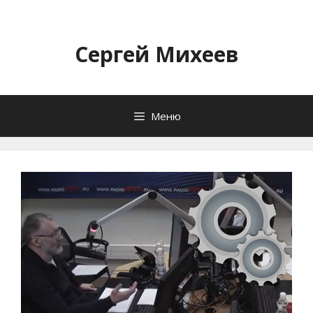
Перейти
к
содержимому
Сергей Михеев
Меню