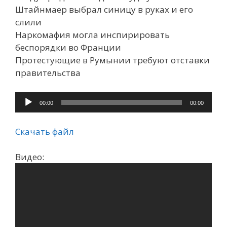
Штайнмаер выбрал синицу в руках и его
слили
Наркомафия могла инспирировать
беспорядки во Франции
Протестующие в Румынии требуют отставки
правительства
Аудиоплеер
00:00
00:00
Скачать файл
Видео: