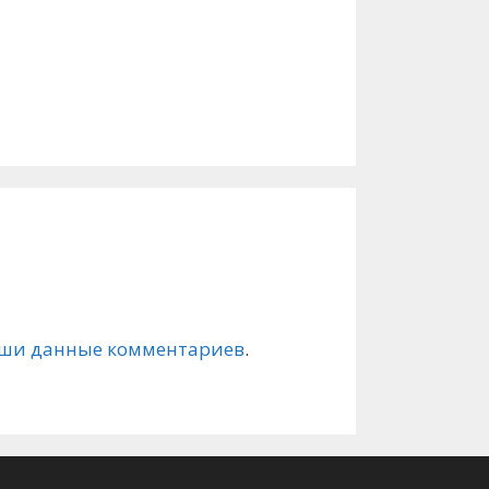
чтобы
увеличить
или
уменьшить
громкость.
ваши данные комментариев
.