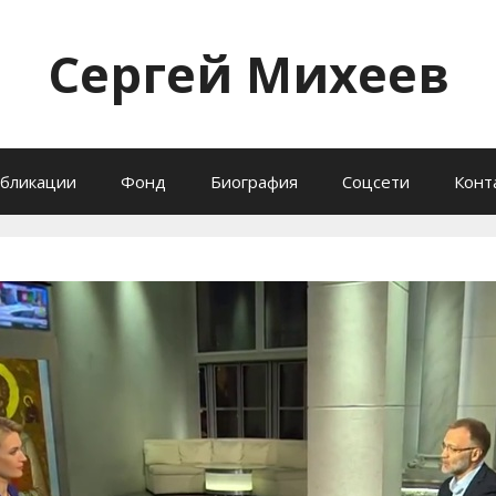
Сергей Михеев
бликации
Фонд
Биография
Соцсети
Конт