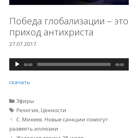
Победа глобализации – это
приход антихриста
27.07.2017
Аудиоплеер
00:00
00:00
скачать
Рубрики
Эфиры
Метки
Религия
,
Ценности
С. Михеев. Новые санкции помогут
развеять иллюзии
Железная логика 28 июля