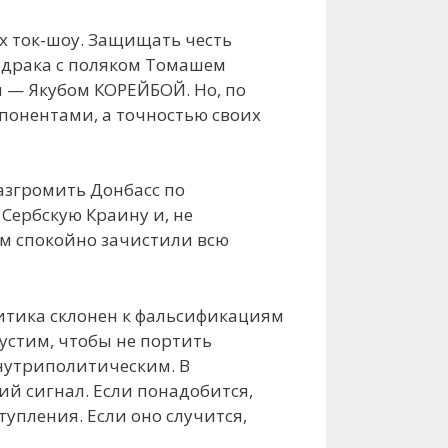
х ток-шоу. Защищать честь
а драка с поляком Томашем
 — Якубом КОРЕЙБОЙ. Но, по
понентами, а точностью своих
разгромить Донбасс по
 Сербскую Краину и, не
ем спокойно зачистили всю
литика склонен к фальсификациям
пустим, чтобы не портить
внутриполитическим. В
ий сигнал. Если понадобится,
упления. Если оно случится,