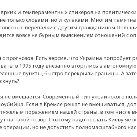
 ярких и темпераментных спикеров на политически
не только словами, но и кулаками. Многим памятн
ловесные перепалки с другим гражданином Польши
дится вовсе не бурным выяснением отношений с оп
с прогнозов. Есть версия, что Украина попробует 
ваты в 1995 году внезапно вторглись в автономную
селенные пункты, быстро перекрыли границы. А зат
скнуть?
сия не вмешается. Современный тип украинского по
самоубийца. Если в Кремле решат не вмешиваться, до
ет тяжелым поражением нашей страны, в том числе 
 на такой позор. Поэтому надо послать Киеву четк
 операции, но не допустить полномасштабного наст