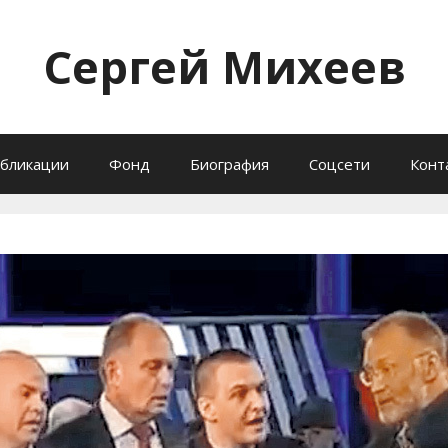
Сергей Михеев
бликации
Фонд
Биография
Соцсети
Конт