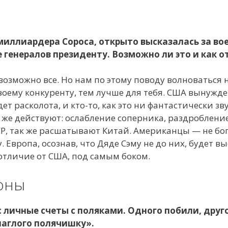
миллиардера Сороса, открыто высказалась за во
 генералов президенту. Возможно ли это и как о
озможно все. Но нам по этому поводу волноваться н
оему конкуренту, тем лучше для тебя. США вынужде
т расколота, и кто-то, как это ни фантастически зв
же действуют: ослабление соперника, раздробление
Р, так же расшатывают Китай. Американцы — не бог
у. Европа, осознав, что Дяде Сэму не до них, будет
 отличие от США, под самым боком.
оны
с личные счеты с поляками. Одного побили, друго
наглого полячишку».