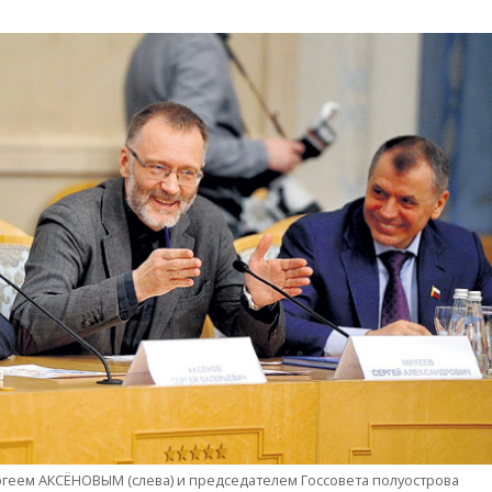
ргеем АКСЁНОВЫМ (слева) и председателем Госсовета полуострова