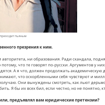
р приходит пьяным
енного презрения к ним.
ни авторитета, ни образования. Ради скандала, под
потому, что те говорят по-русски. Аргументов у них
одятся. А я что, должен продолжать академическую д
нимают, что оскорбленными себя чувствуют и милл
получаю. Они вынуждены смотреть, как льют дерьмо 
ть. Я бы их всех бил, если честно, но не понятно, кт
или, предъявлял вам юридические претензии?