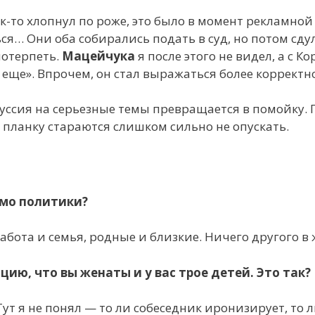
к-то хлопнул по роже, это было в момент рекламной
ся… Они оба собирались подать в суд, но потом сду
потерпеть.
Мацейчука
я после этого не видел, а с К
у еще». Впрочем, он стал выражаться более корректн
скуссия на серьезные темы превращается в помойку.
же планку стараются слишком сильно не опускать.
имо политики?
бота и семья, родные и близкие. Ничего другого в 
ю, что вы женаты и у вас трое детей. Это так?
(Тут я не понял — то ли собеседник иронизирует, то