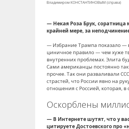
Владимиром КОНСТАНТИНОВЫМ (справа)
— Некая Роза Брук, соратница 
крайней мере, за неподчинение
— Избрание Трампа показало — в
циничное правило — чем хуже тв
внутренних проблемах. Элита буде
Сами американцы постоянно так 
прочее. Так они разваливали ССС
страстей, что России явно на рук
отношения с Россией, которая, в
Оскорблены милли
— В Интернете шутят, что у ва
цитируете Достоевского про «