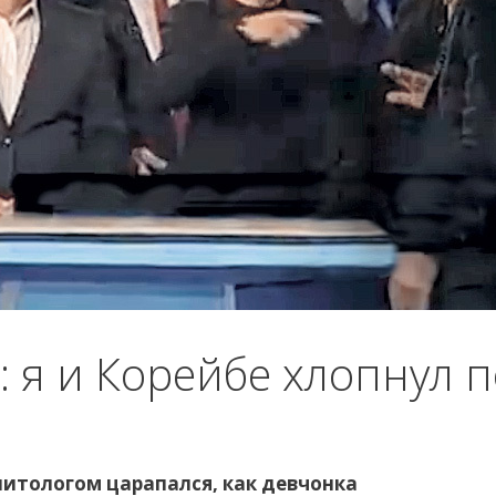
 я и Корейбе хлопнул 
литологом царапался, как девчонка