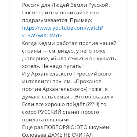
Россия для Людей Земли Русской.
Посмотрите и почитайте что
подразумевается. Пример:
https://www.youtube.com/watch?
v=SWxwlXClMdE
Когда Кедми работал против нашей
страны — см. видео, у него тоже
,наверное, «была семья и он кушать
хотел». Не надо путать !
И у Архангельского ( «российского
интеллигента» -см. «Проханов
против Архангельского») тоже , я
думаю, есть семья …Это он сказал:»
Если всё хорошо пойдёт (???!!!) то
скоро РУССКИЙ станет просто
прилагательным»
Ещё раз ПОВТОРЯЮ: ЭТО шоумен
Соловьёв ДАЖЕ НЕ СЧИТАЛ