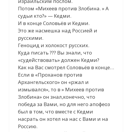
израильским послом.
Потом «Михеев против Злобина. » А
судьи кто?» — Кедми.
И в конце Соловьёв и Кедми.
Это же насмешка над Россией и
русскими.
Геноцид и холокост русских.
Куда писать ??? Вы знали, что
«судействовать» должен Кедми?
Как на Вас смотрел Соловьёв в конце…
Если в «Проханов против
Архангельского» он «ржал и
измывался», то в » Михеев против
Злобина» он знал,конечно, что
победа за Вами, но для него апофеоз
был в том, что вместе с Кедми
насрать он хотел на нас с Вами и на
Россию.