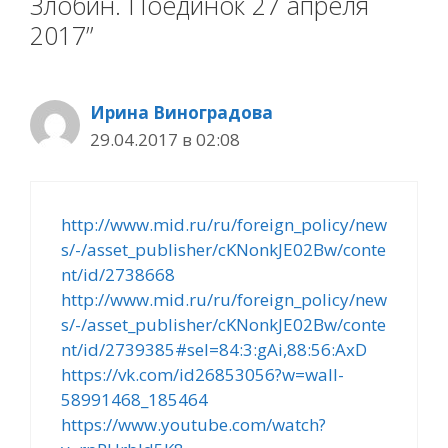
Злобин. Поединок 27 апреля
2017”
Ирина Виноградова
29.04.2017 в 02:08
http://www.mid.ru/ru/foreign_policy/new
s/-/asset_publisher/cKNonkJE02Bw/conte
nt/id/2738668
http://www.mid.ru/ru/foreign_policy/new
s/-/asset_publisher/cKNonkJE02Bw/conte
nt/id/2739385#sel=84:3:gAi,88:56:AxD
https://vk.com/id26853056?w=wall-
58991468_185464
https://www.youtube.com/watch?