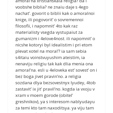
amoral’na xristianskaia religia? da i
voobshe biblia? ne znaiu daje s 4ego
nachat’. govorit o biblii kak o amoralnoi
knige, ili pogovorit’ o sovremennoi
filosofii, i napomnit’ 4to kak raz
materialisty vsegda vystupaiut za
gumanizm i 4elove4nost. ili napomnit’ o
nicshe kotoryi byl idealistim i pri etom
plevat xotel na moral’? ia sam sebia
s4itaiu voinstvuyushim ateistim, ia
nenaviju religiu tak kak dlia menia ona
amoral’na. esli u 4eloveka est’ sovest’ on i
bez boga jivet pravin’no. a religia
sozdana dlya bezsovestnyx lyudey, 4tob
zastavit’ ix jit’ pravil’no. kogda ia vxoju v
xram v moem gorode (obitel’
greshnikov), ya s interesom nablyudayu
za temi kto tam naxoditsya. ya viju tam