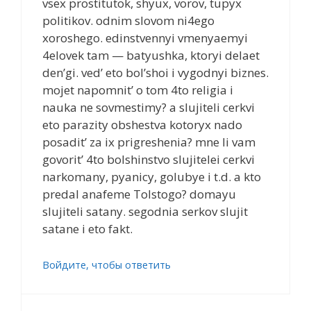
vsex prostitutok, shyux, vorov, tupyx
politikov. odnim slovom ni4ego
xoroshego. edinstvennyi vmenyaemyi
4elovek tam — batyushka, ktoryi delaet
den’gi. ved’ eto bol’shoi i vygodnyi biznes.
mojet napomnit’ o tom 4to religia i
nauka ne sovmestimy? a slujiteli cerkvi
eto parazity obshestva kotoryx nado
posadit’ za ix prigreshenia? mne li vam
govorit’ 4to bolshinstvo slujitelei cerkvi
narkomany, pyanicy, golubye i t.d. a kto
predal anafeme Tolstogo? domayu
slujiteli satany. segodnia serkov slujit
satane i eto fakt.
Войдите, чтобы ответить