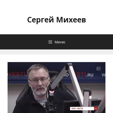
Перейти
к
содержимому
Сергей Михеев
Меню