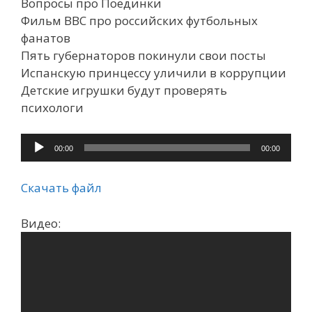
Вопросы про Поединки
Фильм ВВС про российских футбольных
фанатов
Пять губернаторов покинули свои посты
Испанскую принцессу уличили в коррупции
Детские игрушки будут проверять
психологи
Аудиоплеер
00:00
00:00
Скачать файл
Видео: