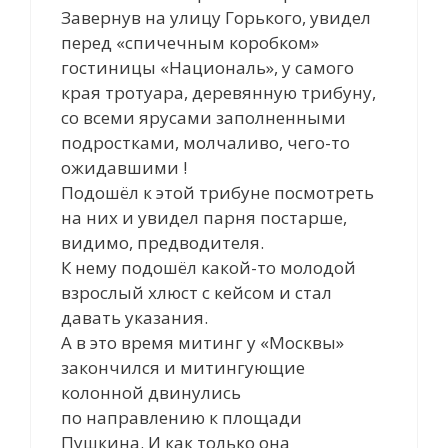
Завернув на улицу Горького, увидел
перед «спичечным коробком»
гостиницы «Националь», у самого
края тротуара, деревянную трибуну,
со всеми ярусами заполненными
подростками, молчаливо, чего-то
ожидавшими !
Подошёл к этой трибуне посмотреть
на них и увидел парня постарше,
видимо, предводителя.
К нему подошёл какой-то молодой
взрослый хлюст с кейсом и стал
давать указания.
А в это время митинг у «Москвы»
закончился и митингующие
колонной двинулись
по направлению к площади
Пушкина. И как только она