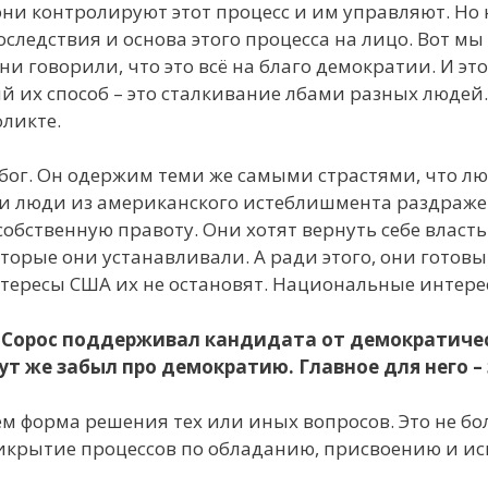
 они контролируют этот процесс и им управляют. Но
ледствия и основа этого процесса на лицо. Вот мы 
ни говорили, что это всё на благо демократии. И это
й их способ – это сталкивание лбами разных люде
фликте.
убог. Он одержим теми же самыми страстями, что л
 и люди из американского истеблишмента раздражен
 собственную правоту. Они хотят вернуть себе власт
оторые они устанавливали. А ради этого, они готов
тересы США их не остановят. Национальные интерес
 Сорос поддерживал кандидата от демократичес
тут же забыл про демократию. Главное для него –
чем форма решения тех или иных вопросов. Это не б
икрытие процессов по обладанию, присвоению и ис