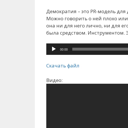
Демократия – это PR-модель для 
Можно говорить о ней плохо или
она ни для него лично, ни для е
была средством. Инструментом. Э
Аудиоплеер
00:00
Скачать файл
Видео: