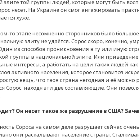
й элите той группы людей, которые могут быть во
орос несет. На Украине он смог ангажировать прак
чается хуже.
ком-то этапе несомненно сторонников было большое 
альную элиту не удаётся. Сорос скоро, конечно, умр
 Один из способов проникновения в ту или иную стра
ой группы в национальной элите. Или приведение к
ные интересы, а работать на цели таких людей как С
слоя активного населения, которое становится ис
остую вещь, что твоя страна негодная и её можно р
ся Сорос, находя эти две составляющие. Они позво
.
одит? Он несет такое же разрушение в США? Зач
ельность Сороса на самом деле разрушает сейчас очен
вно они раскалывают население страны. Сталкивают