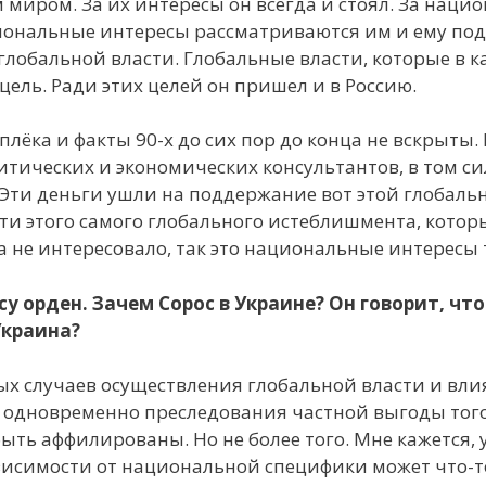
 миром. За их интересы он всегда и стоял. За наци
ациональные интересы рассматриваются им и ему п
глобальной власти. Глобальные власти, которые в 
цель. Ради этих целей он пришел и в Россию.
плёка и факты 90-х до сих пор до конца не вскрыты. 
тических и экономических консультантов, в том сил
Эти деньги ушли на поддержание вот этой глобаль
ти этого самого глобального истеблишмента, котор
а не интересовало, так это национальные интересы т
у орден. Зачем Сорос в Украине? Он говорит, что
Украина?
ных случаев осуществления глобальной власти и вл
и одновременно преследования частной выгоды того 
ыть аффилированы. Но не более того. Мне кажется, 
висимости от национальной специфики может что-т