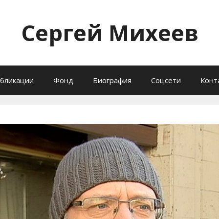
Сергей Михеев
бликации
Фонд
Биография
Соцсети
Конт