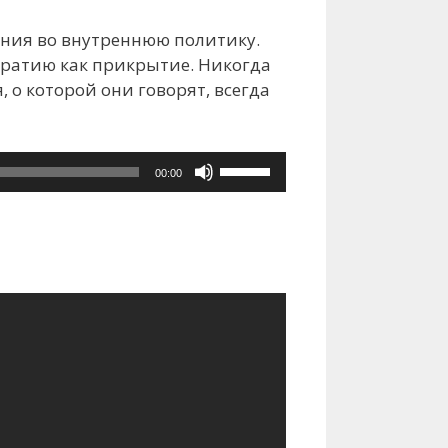
вения во внутреннюю политику.
кратию как прикрытие. Никогда
, о которой они говорят, всегда
Используйте
00:00
клавиши
вверх/
вниз,
чтобы
увеличить
или
уменьшить
громкость.