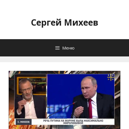
Перейти
к
содержимому
Сергей Михеев
Меню