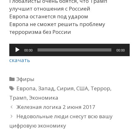
Глобалисты очень боятся, что Трамп
улучшит отношения с Россией
Европа останется под ударом
Европа не сможет решить проблему
терроризма без России
Аудиоплеер
00:00
00:00
скачать
Рубрики
Эфиры
Метки
Европа
,
Запад
,
Сирия
,
США
,
Террор
,
Трамп
,
Экономика
Железная логика 2 июня 2017
Недовольные люди снесут всю вашу
цифровую экономику