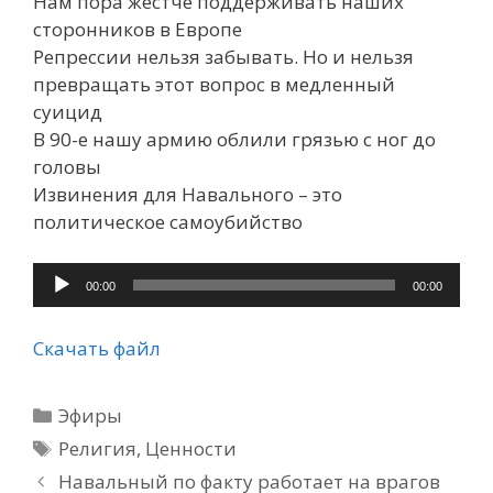
Нам пора жестче поддерживать наших
сторонников в Европе
Репрессии нельзя забывать. Но и нельзя
превращать этот вопрос в медленный
суицид
В 90-е нашу армию облили грязью с ног до
головы
Извинения для Навального – это
политическое самоубийство
Аудиоплеер
00:00
00:00
Скачать файл
Рубрики
Эфиры
Метки
Религия
,
Ценности
Навальный по факту работает на врагов