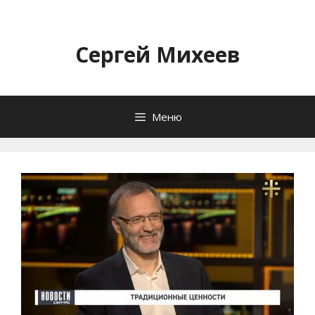
Перейти
к
содержимому
Сергей Михеев
Меню