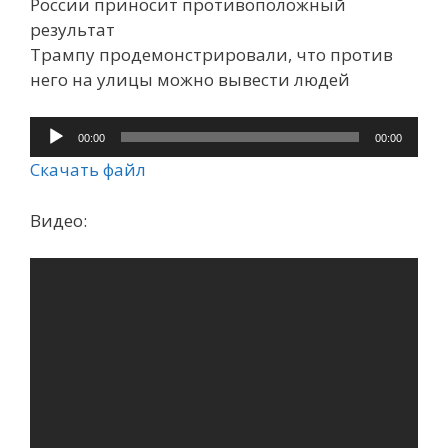
России приносит противоположный
результат
Трампу продемонстрировали, что против
него на улицы можно вывести людей
Аудиоплеер
00:00
00:00
Скачать файл
Видео: