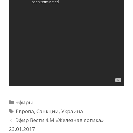
Рубрики
Эфиры
Метки
Европа
,
Санкции
,
Украина
Эфир Вести ФМ «Железная логика»
23.01.2017