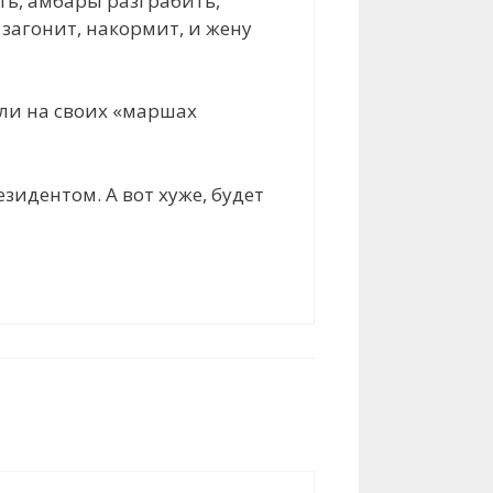
ть, амбары разграбить,
 загонит, накормит, и жену
али на своих «маршах
езидентом. А вот хуже, будет