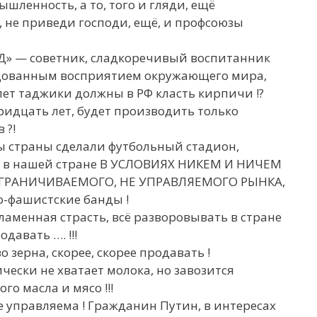
шленность, а то, того и гляди, ещё
, не приведи господи, ещё, и профсоюзы
» — советник, сладкоречивый воспитанник
одованным восприятием окружающего мира,
лет таджики должны в РФ класть кирпичи !?
тридцать лет, будет производить только
 ?!
ы страны сделали футбольный стадион,
й в нашей стране В УСЛОВИЯХ НИКЕМ И НИЧЕМ
ГРАНИЧИВАЕМОГО, НЕ УПРАВЛЯЕМОГО РЫНКА,
-фашистские банды !
пламенная страсть, всё разворовывать в стране
давать …. !!!
 зерна, скорее, скорее продавать !
чески не хватает молока, но завозится
го масла и мясо !!!
не управляема ! Гражданин Путин, в интересах