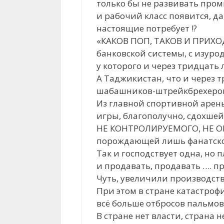
только бы не развивать промы
и рабочий класс появится, да
настоящие потребует !?
«КАКОВ ПОП, ТАКОВ И ПРИХОД
банковской системы, с изур
у которого и через тридцать 
А Таджикистан, что и через 
шабашников-штрейкбрехеров
Из главной спортивной арен
игры, благополучно, сдохше
НЕ КОНТРОЛИРУЕМОГО, НЕ О
порождающей лишь фанатско
Так и господствует одна, но 
и продавать, продавать …. про
Чуть, увеличили производство
При этом в стране катастрофи
всё больше отбросов пальмово
В стране нет власти, страна 