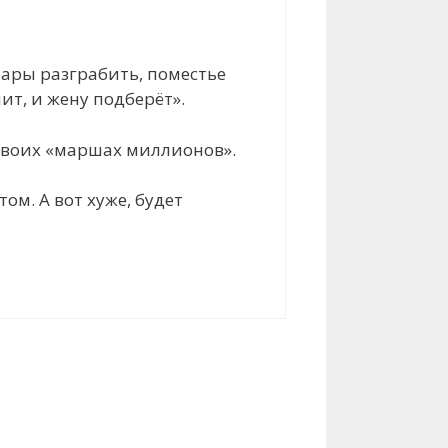
бары разграбить, поместье
ит, и жену подберёт».
 своих «маршах миллионов».
ом. А вот хуже, будет