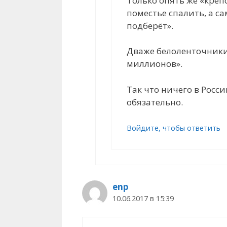
Только опять же «креп
поместье спалить, а са
подберёт».
Дваже белоленточники 
миллионов».
Так что ничего в Росси
обязательно.
Войдите, чтобы ответить
enp
10.06.2017 в 15:39