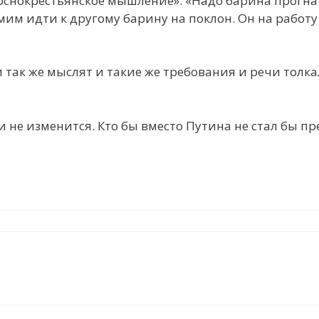
оснокрестьянское мышление»: «Надо барина прогна
мим идти к другому барину на поклон. Он на работу
так же мыслят и такие же требования и речи толк
и не изменится. Кто бы вместо Путина не стал бы пр