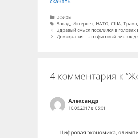
скачать
Рубрики
Эфиры
Метки
Запад
,
Интернет
,
НАТО
,
США
,
Трамп
Здравый смысл поселился в головах
Демократия – это фиговый листок д
4 комментария к “Ж
Александр
10.06.2017 в 05:01
Цифровая экономика, олимпиа