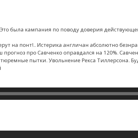
Это была кампания по поводу доверия действующе
ерут на понт!.. Истерика англичан абсолютно безнр
ш прогноз про Савченко оправдался на 120%. Савч
тюремные пытки. Увольнение Рекса Тиллерсона. Бу
й