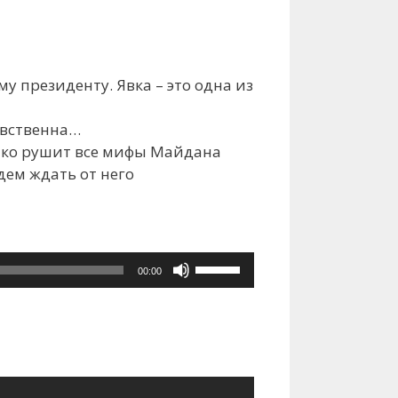
му президенту
. Явка – это одна из
авственна…
енко рушит все мифы Майдана
дем ждать от него
Используйте
00:00
клавиши
вверх/
вниз,
чтобы
увеличить
или