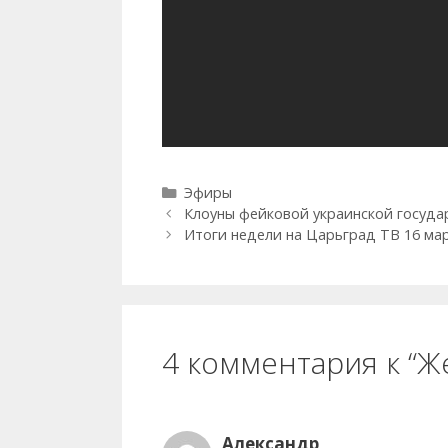
Рубрики
Эфиры
Клоуны фейковой украинской госуда
Итоги недели на Царьград ТВ 16 ма
4 комментария к “Ж
Александр