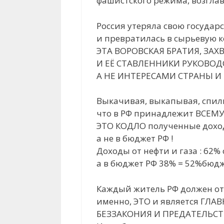
фашистского режима, возгла
Россия утеряла свою государ
и превратилась в сырьевую к
ЭТА ВОРОВСКАЯ БРАТИЯ, ЗАХ
И ЕЁ СТАВЛЕННИКИ РУКОВО
А НЕ ИНТЕРЕСАМИ СТРАНЫ И 
Выкачивая, выкапывая, спил
что в РФ принадлежит ВСЕМУ
ЭТО КОДЛО полученные доход
а не в бюджет РФ !
Доходы от нефти и газа : 62%
а в бюджет РФ 38% = 52%бюдже
Каждый житель РФ должен отд
именно, ЭТО и является Г
БЕЗЗАКОНИЯ И ПРЕДАТЕЛЬСТВ