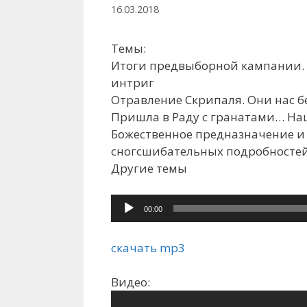
16.03.2018
Темы:
Итоги предвыборной кампании. 
интриг
Отравление Скрипаля. Они нас б
Пришла в Раду с гранатами… На
Божественное предназначение и 
сногсшибательных подробносте
Другие темы
Аудиоплеер
00:00
скачать mp3
Видео: