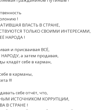
вляемая гражданином Путиным !
ственность
олонию !
ВАТИВШАЯ ВЛАСТЬ В СТРАНЕ,
ДСТВУЮТСЯ ТОЛЬКО СВОИМИ ИНТЕРЕСАМИ,
ЕЁ НАРОДА !
ивая и присваивая ВСЁ,
 НАРОДУ, а затем продавая,
ы кладёт себе в карман,
 себе в карманы,
та !!!
авать себе отчёт, что,
ЛАВНЫМ ИСТОЧНИКОМ КОРРУПЦИИ,
А В СТРАНЕ !