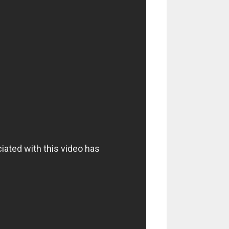
уменьшить
громкость.