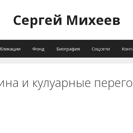
Сергей Михеев
бликации
Фонд
Биография
Соцсети
Конт
ина и кулуарные перег