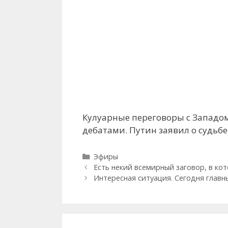
Кулуарные переговоры с Западом
дебатами. Путин заявил о судьб
Рубрики
Эфиры
Есть некий всемирный заговор, в ко
Интересная ситуация. Сегодня главн