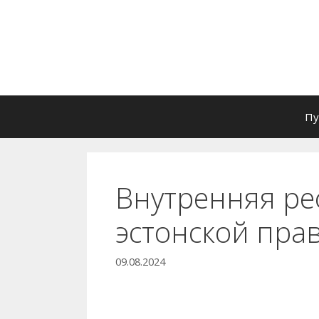
Перейти
к
содержимому
Пу
Внутренняя ре
эстонской пра
09.08.2024