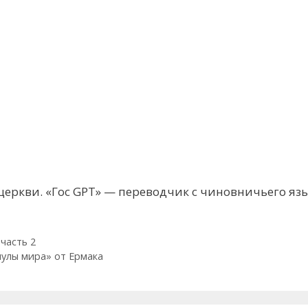
церкви. «Гос GPT» — переводчик с чиновничьего яз
часть 2
мулы мира» от Ермака