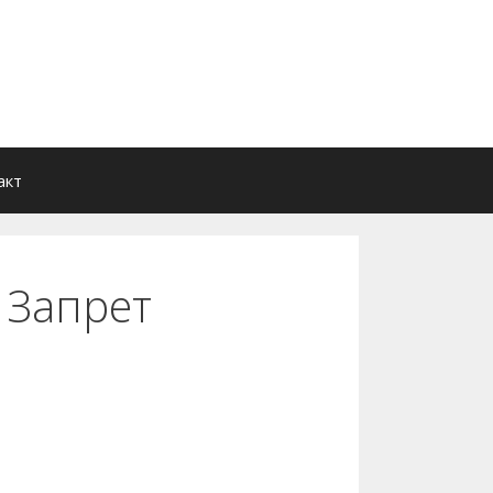
акт
 Запрет