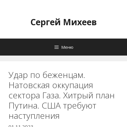
Перейти
к
содержимому
Сергей Михеев
Меню
Удар по беженцам.
Натовская оккупация
сектора Газа. Хитрый план
Путина. США требуют
наступления
01.11.2023