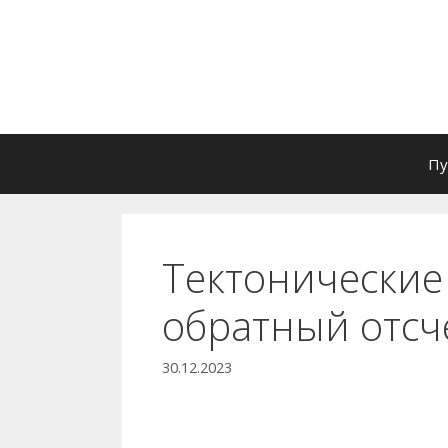
Перейти
к
содержимому
Пу
Тектонические
обратный отсч
30.12.2023