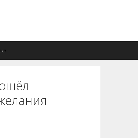
акт
Пошёл
ожелания