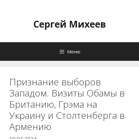
Перейти
к
содержимому
Сергей Михеев
Меню
Признание выборов
Западом. Визиты Обамы в
Британию, Грэма на
Украину и Столтенберга в
Армению
19.03.2024