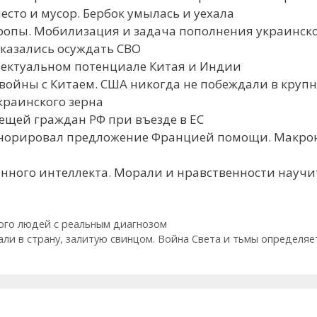
 место и мусор. Бербок умылась и уехала
Европы. Мобилизация и задача пополнения украинс
тказались осуждать СВО
ллектуальном потенциале Китая и Индии
е войны с Китаем. США никогда не побеждали в круп
краинского зерна
вещей граждан РФ при въезде в ЕС
игнорировал предложение Францией помощи. Макро
ственного интеллекта. Морали и нравственности нау
ого людей с реальным диагнозом
хали в страну, залитую свинцом. Война Света и тьмы определя