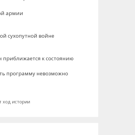
кой армии
ной сухопутной войне
н приближается к состоянию
чить программу невозможно
ет ход истории