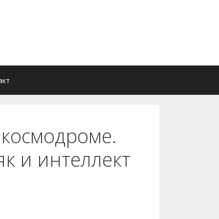
акт
 космодроме.
як и интеллект