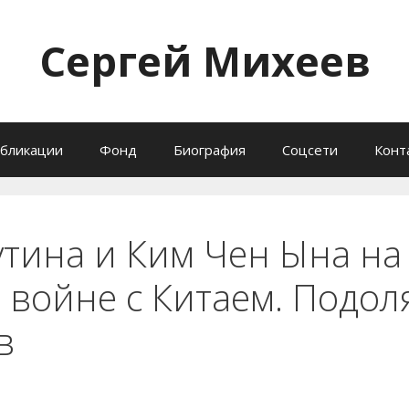
Сергей Михеев
бликации
Фонд
Биография
Соцсети
Конт
тина и Ким Чен Ына на
войне с Китаем. Подол
в