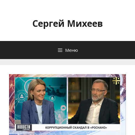
Перейти
к
содержимому
Сергей Михеев
Меню