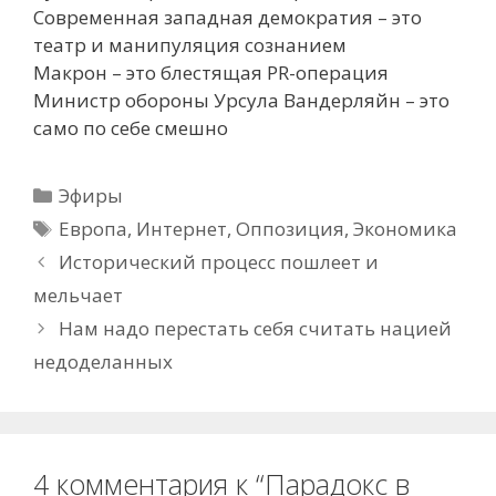
Современная западная демократия – это
театр и манипуляция сознанием
Макрон – это блестящая PR-операция
Министр обороны Урсула Вандерляйн – это
само по себе смешно
Рубрики
Эфиры
Метки
Европа
,
Интернет
,
Оппозиция
,
Экономика
Исторический процесс пошлеет и
мельчает
Нам надо перестать себя считать нацией
недоделанных
4 комментария к “Парадокс в