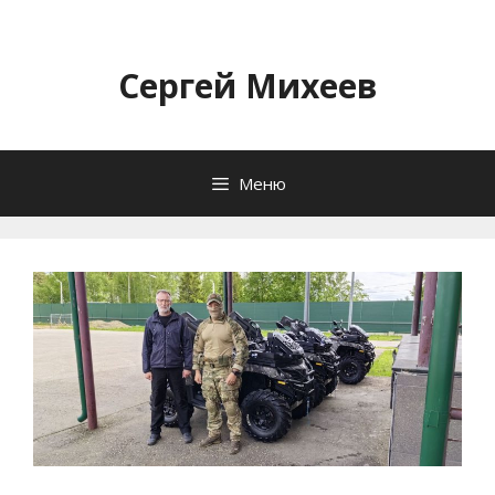
Перейти
к
содержимому
Сергей Михеев
Меню