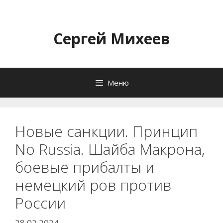
Перейти
к
содержимому
Сергей Михеев
Меню
Новые санкции. Принцип
No Russia. Шайба Макрона,
боевые прибалты и
немецкий ров против
России
28.02.2024