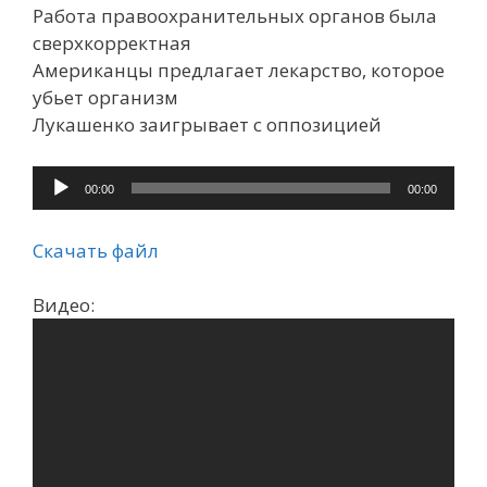
Работа правоохранительных органов была
сверхкорректная
Американцы предлагает лекарство, которое
убьет организм
Лукашенко заигрывает с оппозицией
Аудиоплеер
00:00
00:00
Скачать файл
Видео: