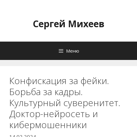
Перейти
к
содержимому
Сергей Михеев
Меню
Конфискация за фейки.
Борьба за кадры.
Культурный суверенитет.
Доктор-нейросеть и
кибермошенники
14.02.2024