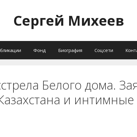
Сергей Михеев
бликации
Фонд
Биография
Соцсети
Конт
стрела Белого дома. За
Казахстана и интимные 