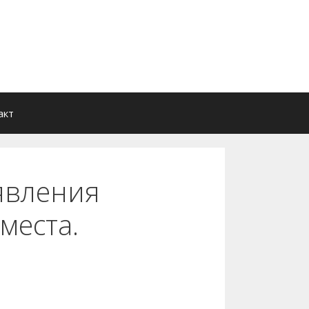
акт
явления
места.