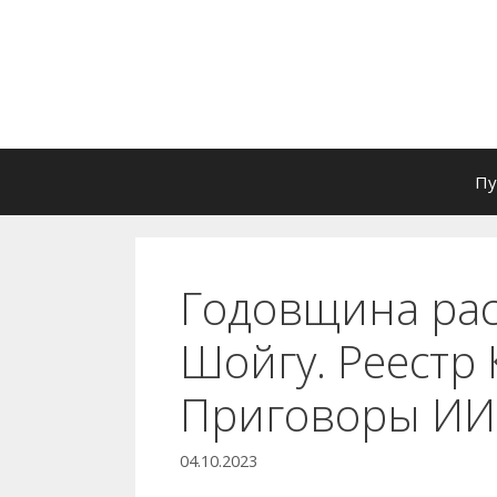
Перейти
к
содержимому
Пу
Годовщина рас
Шойгу. Реестр 
Приговоры ИИ
04.10.2023