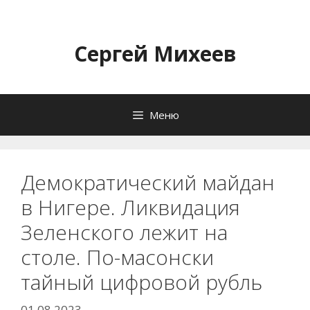
Перейти
к
содержимому
Сергей Михеев
Меню
Демократический майдан
в Нигере. Ликвидация
Зеленского лежит на
столе. По-масонски
тайный цифровой рубль
01.08.2023