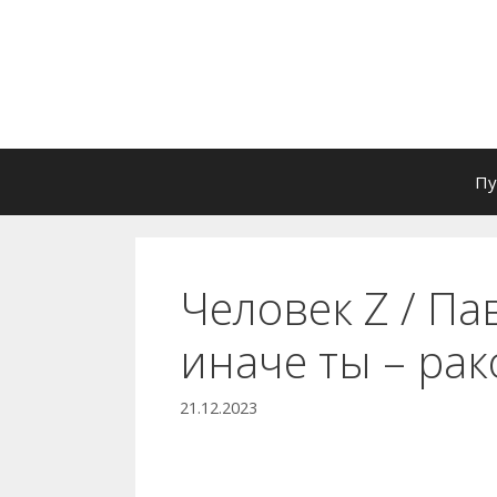
Перейти
к
содержимому
Пу
Человек Z / Па
иначе ты – рак
21.12.2023