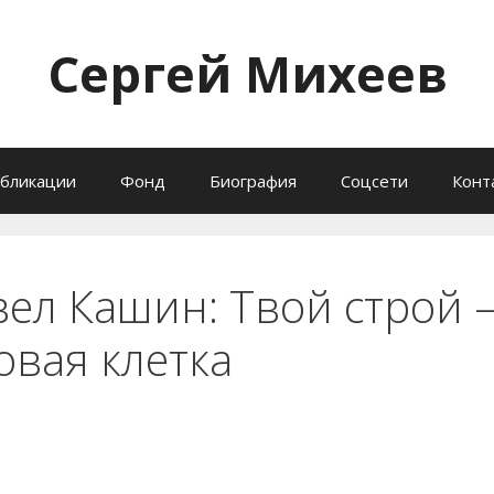
Сергей Михеев
бликации
Фонд
Биография
Соцсети
Конт
вел Кашин: Твой строй –
овая клетка