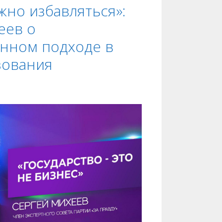
жно избавляться»:
еев о
енном подходе в
зования