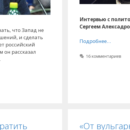
Интервью с полит
Сергеем Алексадр
ать, что Запад не
шений, и сделать
Подробнее…
ет российский
м он рассказал
16 комментариев
.
ратить
«От вульга