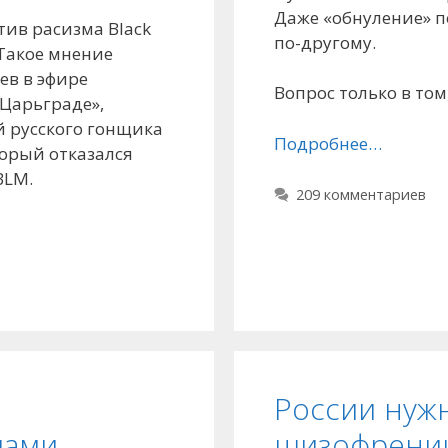
Даже «обнуление» по
ив расизма Black
по-другому.
 Такое мнение
ев в эфире
Вопрос только в том,
Царьграде»,
й русского гонщика
Подробнее…
орый отказался
BLM.
209 комментариев
России нуж
пами
шизофрении