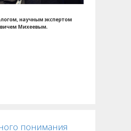
ологом, научным экспертом
овичем Михеевым.
рного понимания