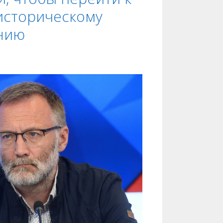
историческому
нию