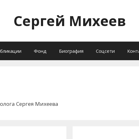
Сергей Михеев
бликации
Фонд
Биография
Соцсети
Конт
олога Сергея Михеева