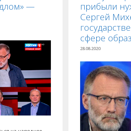
ыдлом» —
прибыли ну
Сергей Мих
государств
сфере обра
28.08.2020
ться на народное