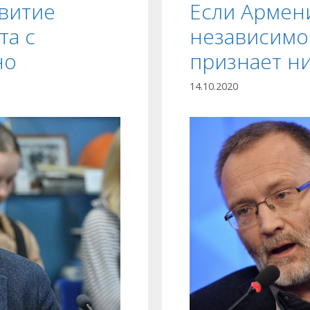
звитие
Если Армен
та с
независимос
но
признает н
14.10.2020