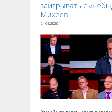
заигрывать с «неб
Михеев
24.09.2020
Российская власть должна опере