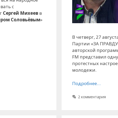
вать с
ог
Сергей Михеев
в
ром Соловьёвым
»
В четверг, 27 август
Партии «ЗА ПРАВДУ»
авторской програм
FM представил одну
протестных настрое
молодежи.
Подробнее…
2 комментария