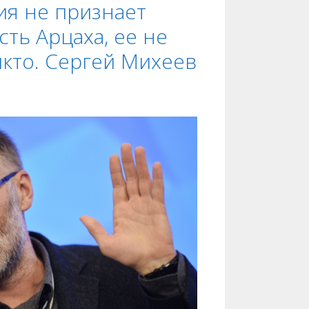
ия не признает
ть Арцаха, ее не
икто. Сергей Михеев