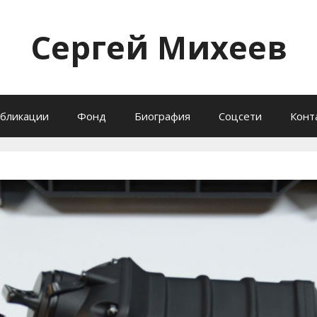
Сергей Михеев
бликации
Фонд
Биография
Соцсети
Конт