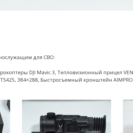
ннослужащим для СВО:
дрокоптеры DJI Mavic 3, Тепловизионный прицел VENO
TS425, 384×288, Быстросъемный кронштейн AIMPRO