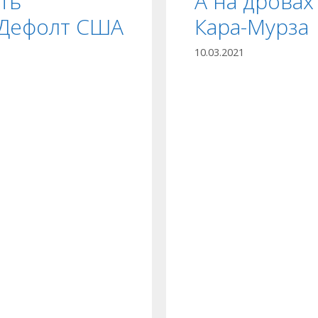
ть
А на дровах
 Дефолт США
Кара-Мурза
10.03.2021