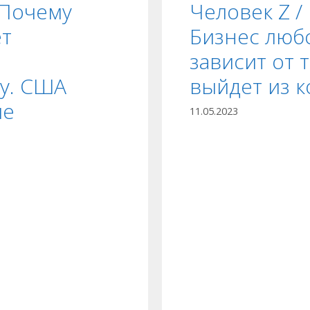
 Почему
Человек Z /
ет
Бизнес люб
зависит от т
у. США
выйдет из 
ие
11.05.2023