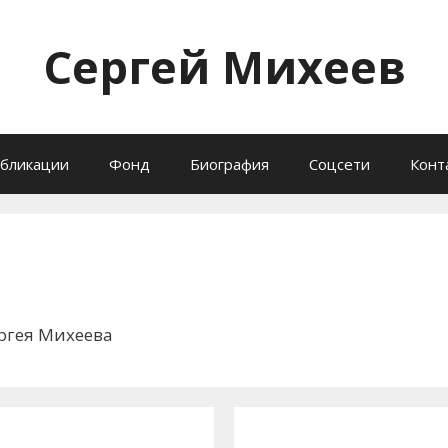
Сергей Михеев
бликации
Фонд
Биография
Соцсети
Конт
ргея Михеева