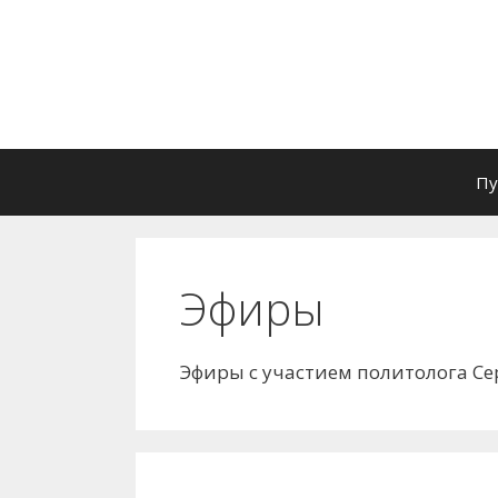
Перейти
к
содержимому
Пу
Эфиры
Эфиры с участием политолога Се