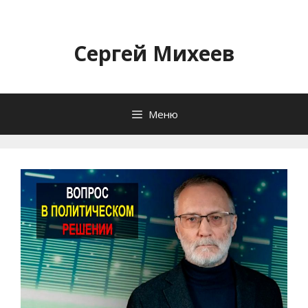
Перейти
к
содержимому
Сергей Михеев
Меню