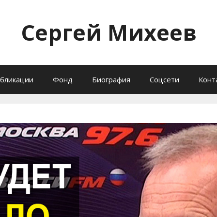
Сергей Михеев
бликации
Фонд
Биография
Соцсети
Конт